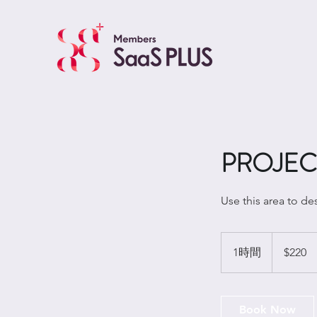
PROJE
Use this area to de
220
米
1時間
1
$220
ド
ル
時
Book Now