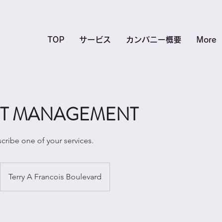
TOP
サービス
カンパニー概要
More
CT MANAGEMENT
scribe one of your services.
Terry A Francois Boulevard