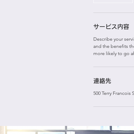
サービス内容
Describe your servi
and the benefits th
more likely to go 
連絡先
500 Terry Francois 